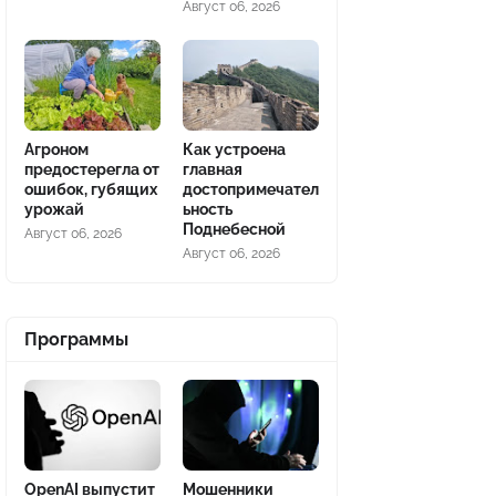
Август 06, 2026
Агроном
Как устроена
предостерегла от
главная
ошибок, губящих
достопримечател
урожай
ьность
Поднебесной
Август 06, 2026
Август 06, 2026
Программы
OpenAI выпустит
Мошенники