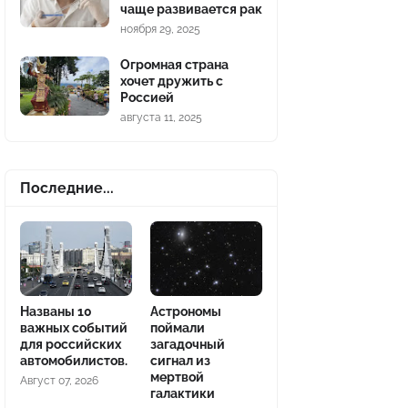
чаще развивается рак
ноября 29, 2025
Огромная страна
хочет дружить с
Россией
августа 11, 2025
Последние...
Названы 10
Астрономы
важных событий
поймали
для российских
загадочный
автомобилистов.
сигнал из
мертвой
Август 07, 2026
галактики