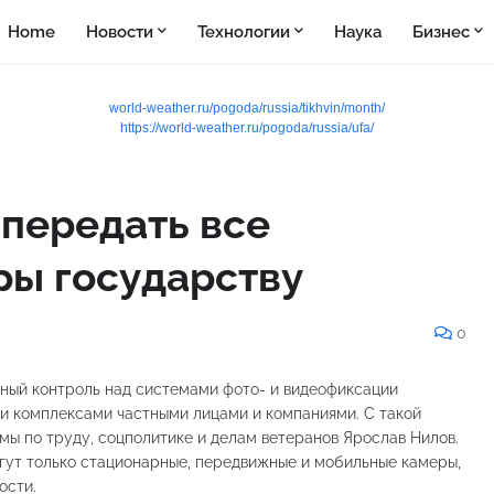
Home
Новости
Технологии
Наука
Бизнес
world-weather.ru/pogoda/russia/tikhvin/month/
https://world-weather.ru/pogoda/russia/ufa/
 передать все
ы государству
0
лный контроль над системами фото- и видеофиксации
и комплексами частными лицами и компаниями. С такой
мы по труду, соцполитике и делам ветеранов Ярослав Нилов.
гут только стационарные, передвижные и мобильные камеры,
ости.