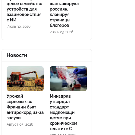
целое семейство
шантажируют
устройств для
россиян,
взаимодействия
клонируя
с ИИ
страницы
блогеров
Июль 30, 2026
Июль 23, 2026
Новости
Урожай
Минздрав
зерновых во
утвердил
Франции бьет
стандарт
антирекорд из-за
медпомощи
засухи
детям при
хроническом
Август 05, 2026
гепатите С