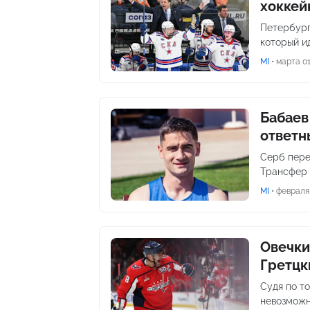
хоккей
Петербург
который и
MI
•
марта 01
Бабаев
ответн
Серб пере
Трансфер 
MI
•
февраля 
Овечки
Гретцк
Судя по то
невозможно