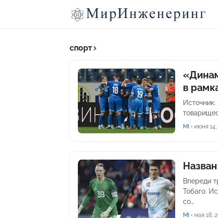
спорт
«Динам
в рамк
Источник:
товарищес
MI
•
июня 14,
Назван
Впереди т
Тобаго. И
со…
MI
•
мая 18, 