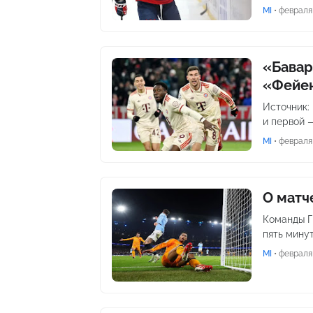
MI
•
февраля 
«Бавар
«Фейен
Источник:
и первой 
MI
•
февраля 
О матч
Команды Г
пять минут
MI
•
февраля 