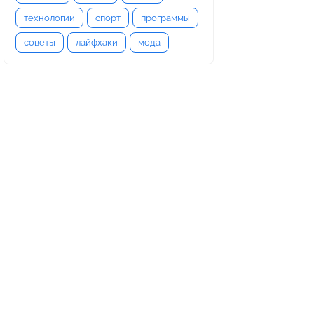
технологии
спорт
программы
советы
лайфхаки
мода