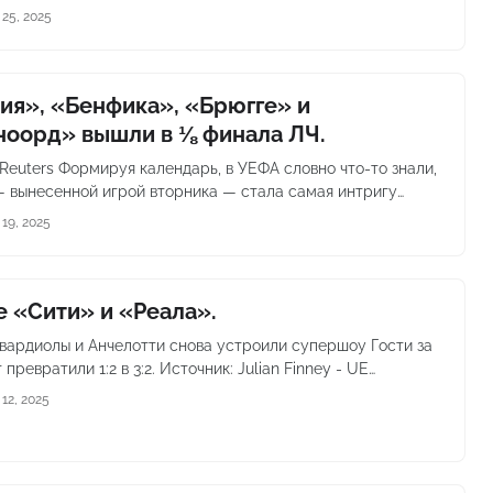
25, 2025
ия», «Бенфика», «Брюгге» и
оорд» вышли в ⅛ финала ЛЧ.
 Reuters Формируя календарь, в УЕФА словно что-то знали,
— вынесенной игрой вторника — стала самая интригу…
19, 2025
е «Сити» и «Реала».
вардиолы и Анчелотти снова устроили супершоу Гости за
 превратили 1:2 в 3:2. Источник: Julian Finney - UE…
12, 2025