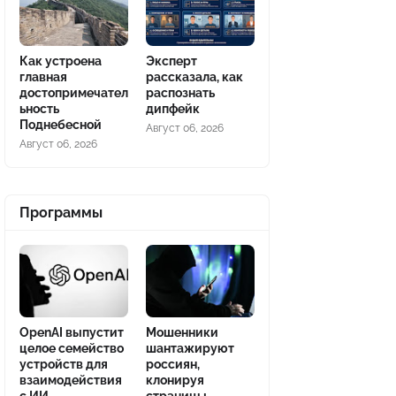
Как устроена
Эксперт
главная
рассказала, как
достопримечател
распознать
ьность
дипфейк
Поднебесной
Август 06, 2026
Август 06, 2026
Программы
OpenAI выпустит
Мошенники
целое семейство
шантажируют
устройств для
россиян,
взаимодействия
клонируя