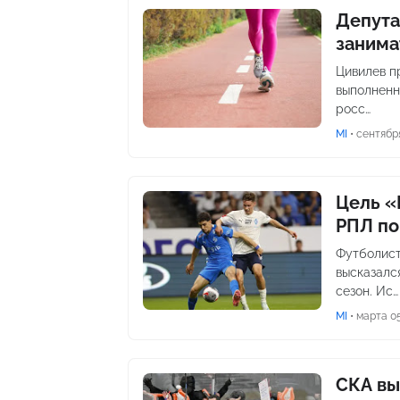
Депута
занима
Цивилев п
выполненн
росс…
MI
•
сентября
Цель «
РПЛ по
Футболист
высказалс
сезон. Ис…
MI
•
марта 05
СКА вы