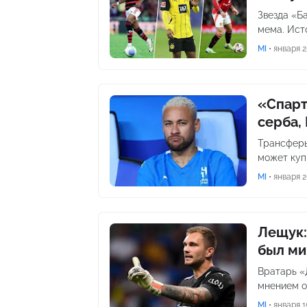
Звезда «Б
мема. Ист
MI
•
января 2
«Спарт
серба,
Трансферы
может куп
MI
•
января 2
Лещук:
был ми
Вратарь «
мнением о
MI
•
января 1