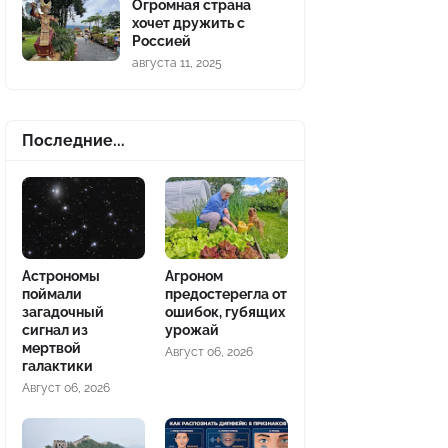
Огромная страна
хочет дружить с
Россией
августа 11, 2025
Последние...
Астрономы
Агроном
поймали
предостерегла от
загадочный
ошибок, губящих
сигнал из
урожай
мертвой
Август 06, 2026
галактики
Август 06, 2026