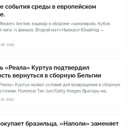
е события среды в европейском
е.
 Reuters Англия: кошмар в обороне «канониров» Кубок
й лиги. ½ финала. Второй матч Ньюкасл Юнайтед —
06, 2025
ь «Реала» Куртуа подтвердил
ость вернуться в сборную Бельгии
Реала» Куртуа назвал условие для возвращения в сборную
сточник: Florencia Tan Jun/Getty Images Вратарь ма…
01, 2025
окупает бразильца, «Наполи» заменяет