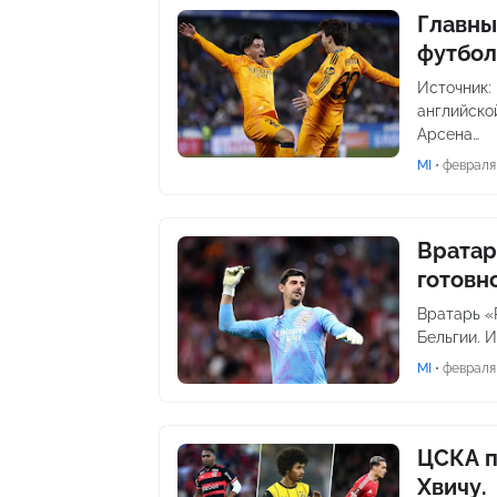
Главны
футбол
Источник:
английско
Арсена…
MI
•
февраля 
Вратар
готовн
Вратарь «
Бельгии. И
MI
•
февраля 
ЦСКА п
Хвичу.