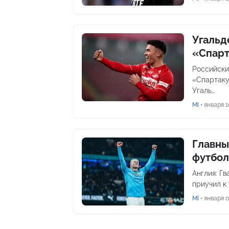
Угальд
«Спар
Российски
«Спартаку
Угаль…
MI
•
января 1
Главны
футбол
Англия: Г
приучил к
MI
•
января 0