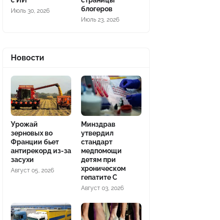
с ИИ
страницы
блогеров
Июль 30, 2026
Июль 23, 2026
Новости
Урожай
Минздрав
зерновых во
утвердил
Франции бьет
стандарт
антирекорд из-за
медпомощи
засухи
детям при
хроническом
Август 05, 2026
гепатите С
Август 03, 2026