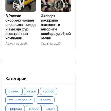
В России
Эксперт
скорректировал
раскрыла
и правила въезда
важность и
и выезда фур
алгоритм
иностранных
подбора удобной
компаний
обуви
Август 01, 2026
Июль 30, 2026
Категории.
бизнес
наука
космос
это интересно
новости
природа
видео
закон