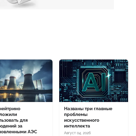
нейтрино
Названы три главные
ложили
проблемы
льзовать для
искусственного
юдений за
интеллекта
новленными АЭС
Август 04, 2026