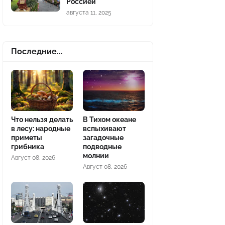
Россией
августа 11, 2025
Последние...
Что нельзя делать
В Тихом океане
в лесу: народные
вспыхивают
приметы
загадочные
грибника
подводные
молнии
Август 08, 2026
Август 08, 2026