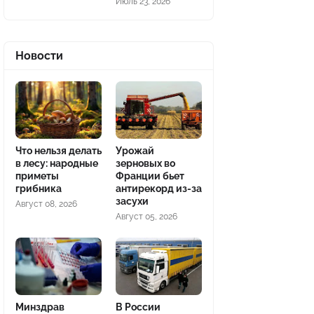
Июль 23, 2026
Новости
Что нельзя делать
Урожай
в лесу: народные
зерновых во
приметы
Франции бьет
грибника
антирекорд из-за
засухи
Август 08, 2026
Август 05, 2026
Минздрав
В России