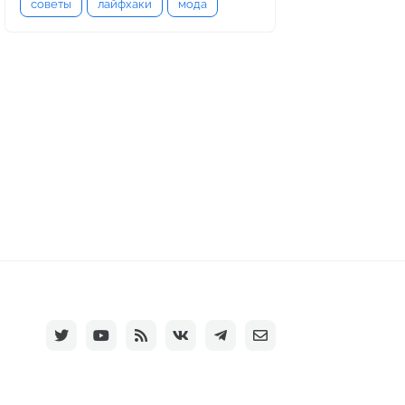
советы
лайфхаки
мода