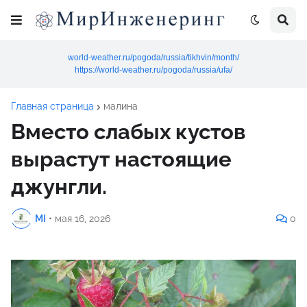
world-weather.ru/pogoda/russia/tikhvin/month/
https://world-weather.ru/pogoda/russia/ufa/
Главная страница
малина
Вместо слабых кустов
вырастут настоящие
джунгли.
MI
•
мая 16, 2026
0