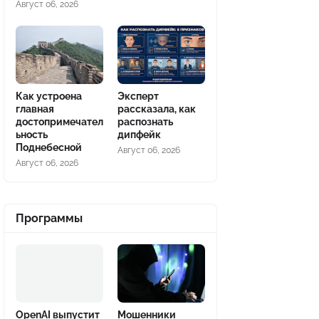
Август 06, 2026
Как устроена
Эксперт
главная
рассказала, как
достопримечател
распознать
ьность
дипфейк
Поднебесной
Август 06, 2026
Август 06, 2026
Программы
OpenAI выпустит
Мошенники