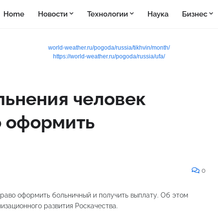
Home
Новости
Технологии
Наука
Бизнес
world-weather.ru/pogoda/russia/tikhvin/month/
https://world-weather.ru/pogoda/russia/ufa/
льнения человек
о оформить
0
право оформить больничный и получить выплату. Об этом
изационного развития Роскачества.