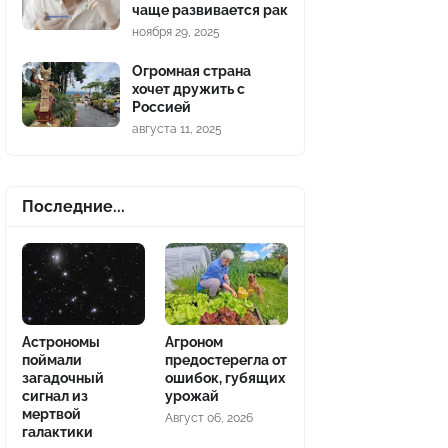
чаще развивается рак
ноября 29, 2025
Огромная страна
хочет дружить с
Россией
августа 11, 2025
Последние...
Астрономы
Агроном
поймали
предостерегла от
загадочный
ошибок, губящих
сигнал из
урожай
мертвой
Август 06, 2026
галактики