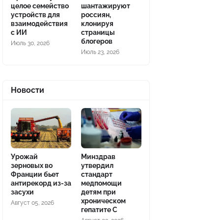
целое семейство
шантажируют
устройств для
россиян,
взаимодействия
клонируя
с ИИ
страницы
блогеров
Июль 30, 2026
Июль 23, 2026
Новости
Урожай
Минздрав
зерновых во
утвердил
Франции бьет
стандарт
антирекорд из-за
медпомощи
засухи
детям при
хроническом
Август 05, 2026
гепатите С