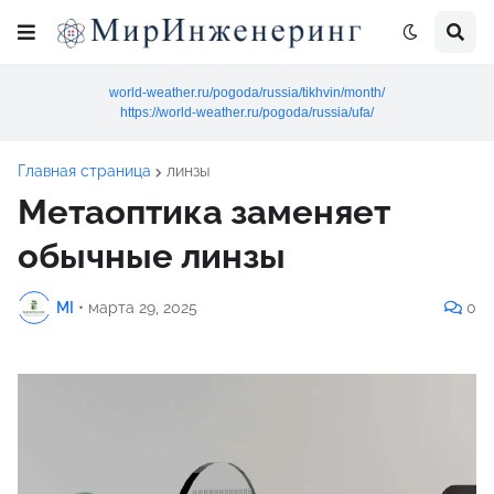
world-weather.ru/pogoda/russia/tikhvin/month/
https://world-weather.ru/pogoda/russia/ufa/
Главная страница
линзы
Метаоптика заменяет
обычные линзы
MI
•
марта 29, 2025
0