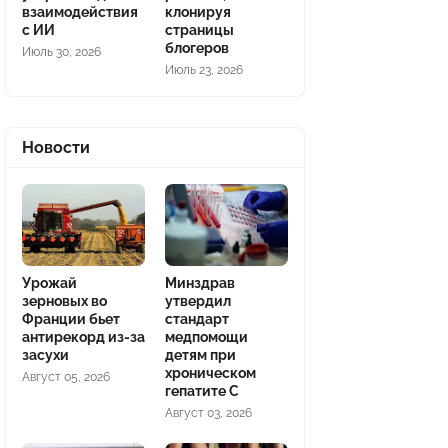
взаимодействия
клонируя
с ИИ
страницы
блогеров
Июль 30, 2026
Июль 23, 2026
Новости
Урожай
Минздрав
зерновых во
утвердил
Франции бьет
стандарт
антирекорд из-за
медпомощи
засухи
детям при
хроническом
Август 05, 2026
гепатите С
Август 03, 2026