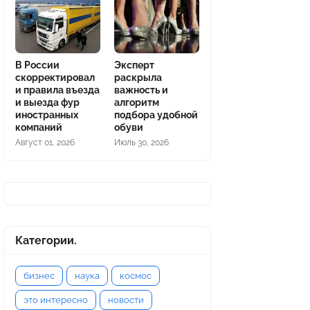
В России
Эксперт
скорректировал
раскрыла
и правила въезда
важность и
и выезда фур
алгоритм
иностранных
подбора удобной
компаний
обуви
Август 01, 2026
Июль 30, 2026
Категории.
бизнес
наука
космос
это интересно
новости