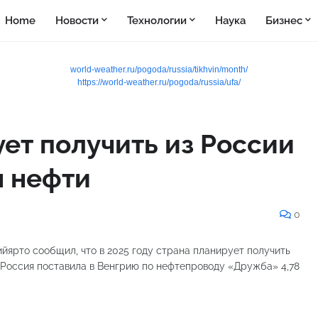
Home
Новости
Технологии
Наука
Бизнес
world-weather.ru/pogoda/russia/tikhvin/month/
https://world-weather.ru/pogoda/russia/ufa/
ет получить из России
н нефти
0
ярто сообщил, что в 2025 году страна планирует получить
ду Россия поставила в Венгрию по нефтепроводу «Дружба» 4,78