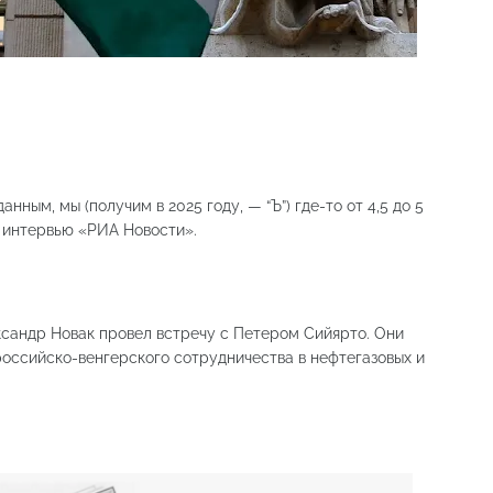
нным, мы (получим в 2025 году, — “Ъ”) где-то от 4,5 до 5
в интервью «РИА Новости».
сандр Новак провел встречу с Петером Сийярто. Они
оссийско-венгерского сотрудничества в нефтегазовых и