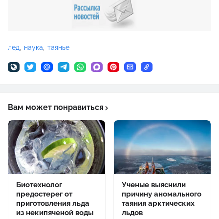
лед
наука
таянье
Вам может понравиться
Биотехнолог
Ученые выяснили
предостерег от
причину аномального
приготовления льда
таяния арктических
из некипяченой воды
льдов