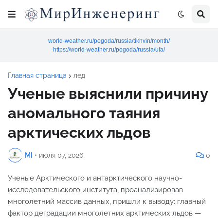
world-weather.ru/pogoda/russia/tikhvin/month/
https://world-weather.ru/pogoda/russia/ufa/
Главная страница
лед
Ученые выяснили причину
аномального таяния
арктических льдов
MI
•
июля 07, 2026
0
Ученые Арктического и антарктического научно-
исследовательского института, проанализировав
многолетний массив данных, пришли к выводу: главный
фактор деградации многолетних арктических льдов —