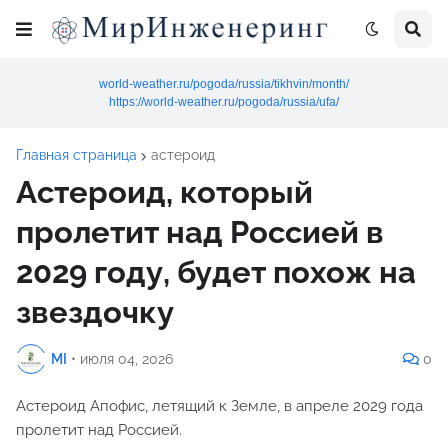
world-weather.ru/pogoda/russia/tikhvin/month/
https://world-weather.ru/pogoda/russia/ufa/
Главная страница
астероид
Астероид, который
пролетит над Россией в
2029 году, будет похож на
звездочку
MI
•
июля 04, 2026
0
Астероид Апофис, летящий к Земле, в апреле 2029 года
пролетит над Россией.