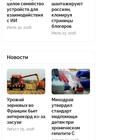
целое семейство
шантажируют
устройств для
россиян,
взаимодействия
клонируя
с ИИ
страницы
блогеров
Июль 30, 2026
Июль 23, 2026
Новости
Урожай
Минздрав
зерновых во
утвердил
Франции бьет
стандарт
антирекорд из-за
медпомощи
засухи
детям при
хроническом
Август 05, 2026
гепатите С