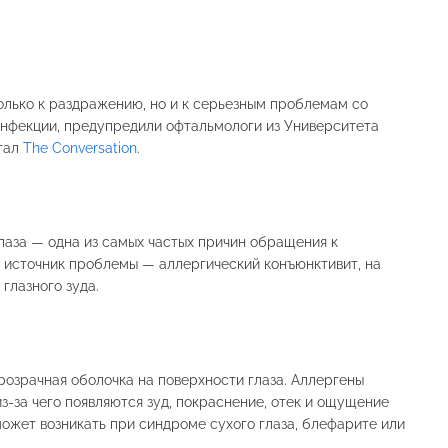
олько к раздражению, но и к серьезным проблемам со
инфекции, предупредили офтальмологи из Университета
ртал
The Conversation
.
глаза — одна из самых частых причин обращения к
источник проблемы — аллергический конъюнктивит, на
глазного зуда.
озрачная оболочка на поверхности глаза. Аллергены
з-за чего появляются зуд, покраснение, отек и ощущение
ожет возникать при синдроме сухого глаза, блефарите или