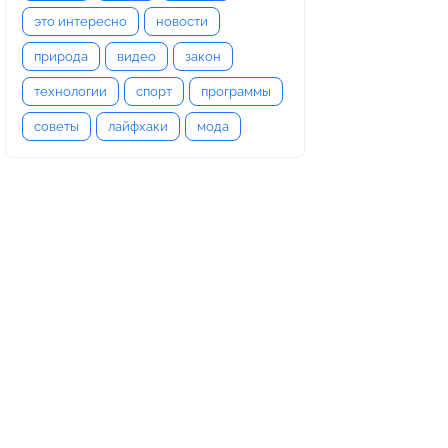
это интересно
новости
природа
видео
закон
технологии
спорт
программы
советы
лайфхаки
мода