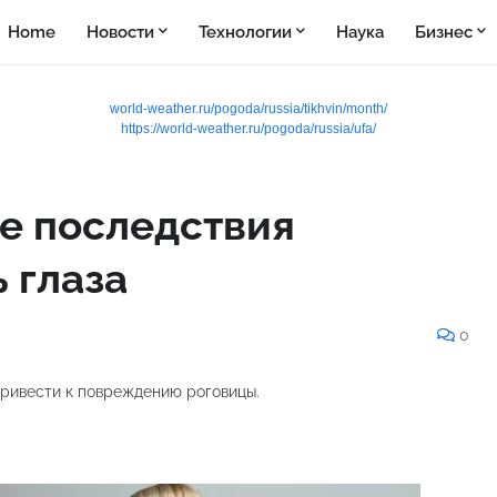
Home
Новости
Технологии
Наука
Бизнес
world-weather.ru/pogoda/russia/tikhvin/month/
https://world-weather.ru/pogoda/russia/ufa/
е последствия
 глаза
0
 привести к повреждению роговицы.