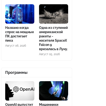
Названо когда
Одна из ступеней
спрос на мощные
американской
ПК достигает
ракеты -
пика
носителя SpaceX
Falcon 9
Август 06, 2026
врезалась в Луну.
Август 05, 2026
Программы
OpenAI выпустит
Мошенники