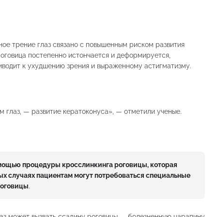
ное трение глаз связано с повышенным риском развития
роговица постепенно истончается и деформируется,
водит к ухудшению зрения и выраженному астигматизму.
м глаз, — развитие кератоконуса», — отметили ученые.
омощью процедуры кросслинкинга роговицы, которая
лых случаях пациентам могут потребоваться специальные
роговицы
.
лаз может вызвать ссадину роговицы — болезненную царапину