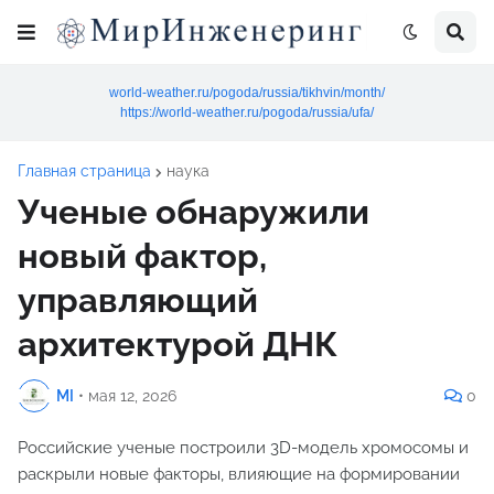
world-weather.ru/pogoda/russia/tikhvin/month/
https://world-weather.ru/pogoda/russia/ufa/
Главная страница
наука
Ученые обнаружили
новый фактор,
управляющий
архитектурой ДНК
MI
•
мая 12, 2026
0
Российские ученые построили 3D-модель хромосомы и
раскрыли новые факторы, влияющие на формировании