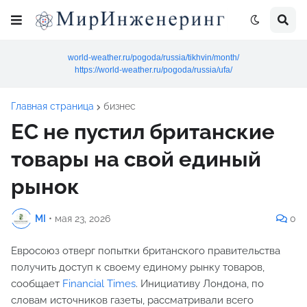
world-weather.ru/pogoda/russia/tikhvin/month/
https://world-weather.ru/pogoda/russia/ufa/
Главная страница
бизнес
ЕС не пустил британские
товары на свой единый
рынок
MI
•
мая 23, 2026
0
Евросоюз отверг попытки британского правительства
получить доступ к своему единому рынку товаров,
сообщает
Financial Times
. Инициативу Лондона, по
словам источников газеты, рассматривали всего