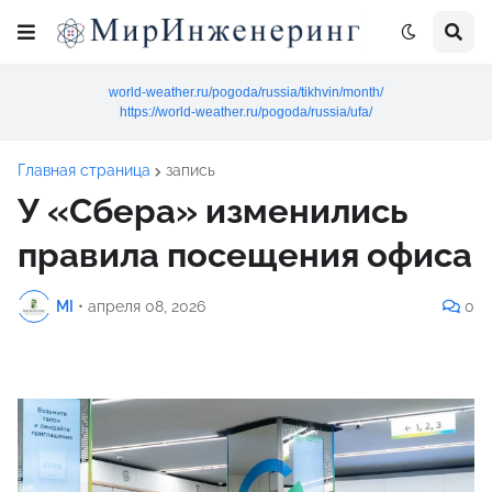
world-weather.ru/pogoda/russia/tikhvin/month/
https://world-weather.ru/pogoda/russia/ufa/
Главная страница
запись
У «Сбера» изменились
правила посещения офиса
MI
•
апреля 08, 2026
0