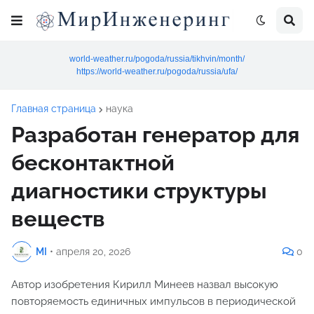
world-weather.ru/pogoda/russia/tikhvin/month/
https://world-weather.ru/pogoda/russia/ufa/
Главная страница
наука
Разработан генератор для
бесконтактной
диагностики структуры
веществ
MI
•
апреля 20, 2026
0
Автор изобретения Кирилл Минеев назвал высокую
повторяемость единичных импульсов в периодической