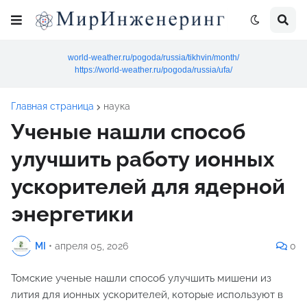
world-weather.ru/pogoda/russia/tikhvin/month/
https://world-weather.ru/pogoda/russia/ufa/
Главная страница
наука
Ученые нашли способ
улучшить работу ионных
ускорителей для ядерной
энергетики
MI
•
апреля 05, 2026
0
Томские ученые нашли способ улучшить мишени из
лития для ионных ускорителей, которые используют в