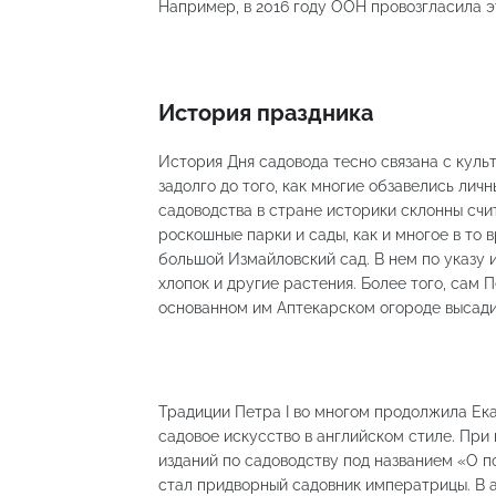
Например, в 2016 году ООН провозгласила 
История праздника
История Дня садовода тесно связана с куль
задолго до того, как многие обзавелись лич
садоводства в стране историки склонны счи
роскошные парки и сады, как и многое в то
большой Измайловский сад. В нем по указу 
хлопок и другие растения. Более того, сам П
основанном им Аптекарском огороде высадил
Традиции Петра I во многом продолжила Ека
садовое искусство в английском стиле. При
изданий по садоводству под названием «О п
стал придворный садовник императрицы. В 