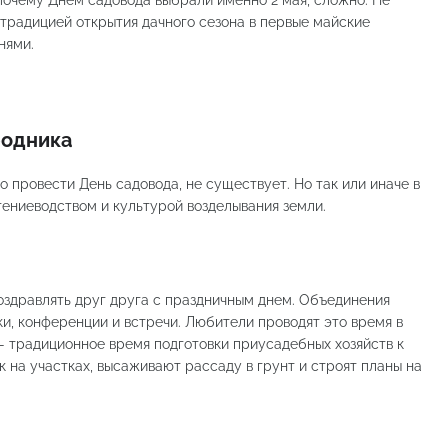
 почему Днем садовода выбрали именно 2 мая, сложно. Не
 традицией открытия дачного сезона в первые майские
нями.
родника
 провести День садовода, не существует. Но так или иначе в
тениеводством и культурой возделывания земли.
оздравлять друг друга с праздничным днем. Объединения
и, конференции и встречи. Любители проводят это время в
— традиционное время подготовки приусадебных хозяйств к
к на участках, высаживают рассаду в грунт и строят планы на