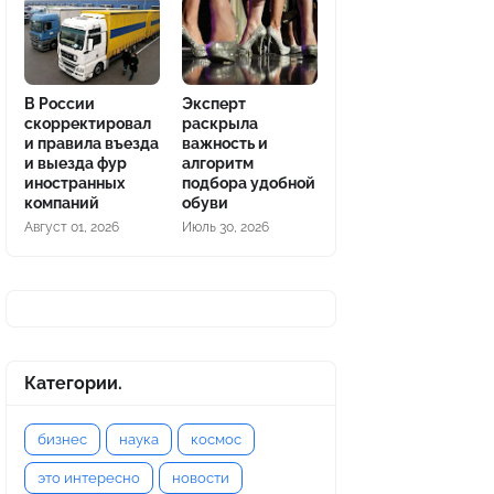
В России
Эксперт
скорректировал
раскрыла
и правила въезда
важность и
и выезда фур
алгоритм
иностранных
подбора удобной
компаний
обуви
Август 01, 2026
Июль 30, 2026
Категории.
бизнес
наука
космос
это интересно
новости