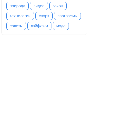
природа
видео
закон
технологии
спорт
программы
советы
лайфхаки
мода