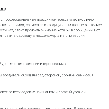
ода
в с профессиональным праздником всегда уместно лично.
вке, например, совместив с традиционным дачным застольем
сти нет, стоит проявить внимание хотя бы в сообщении. Вот
отправить садоводу в мессенджер 2 мая, по версии
будет местом гармонии и вдохновения!»
ы вредители обходили сад стороной, сорняки сами себя
 свет во всех садовых начинаниях и богатый урожай
ия и трудолюбие садовода можно подарком. В качестве