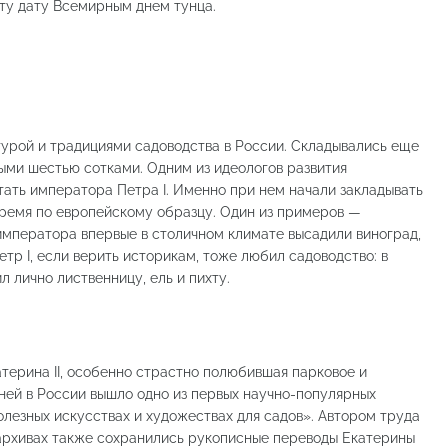
эту дату Всемирным днем тунца.
турой и традициями садоводства в России. Складывались еще
ными шестью сотками. Одним из идеологов развития
тать императора Петра I. Именно при нем начали закладывать
 время по европейскому образцу. Один из примеров —
императора впервые в столичном климате высадили виноград,
етр I, если верить историкам, тоже любил садоводство: в
 лично лиственницу, ель и пихту.
терина II, особенно страстно полюбившая парковое и
 ней в России вышло одно из первых научно-популярных
олезных искусствах и художествах для садов». Автором труда
архивах также сохранились рукописные переводы Екатерины