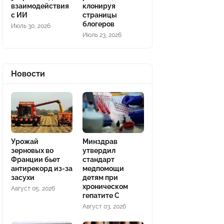
взаимодействия
клонируя
с ИИ
страницы
блогеров
Июль 30, 2026
Июль 23, 2026
Новости
Урожай
Минздрав
зерновых во
утвердил
Франции бьет
стандарт
антирекорд из-за
медпомощи
засухи
детям при
хроническом
Август 05, 2026
гепатите С
Август 03, 2026