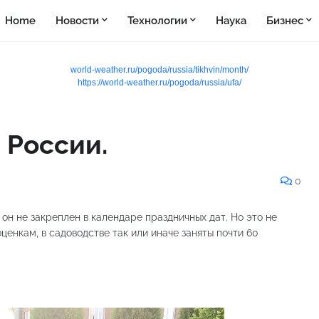
Home
Новости
Технологии
Наука
Бизнес
world-weather.ru/pogoda/russia/tikhvin/month/
https://world-weather.ru/pogoda/russia/ufa/
 России.
0
 он не закреплен в календаре праздничных дат. Но это не
енкам, в садоводстве так или иначе заняты почти 60