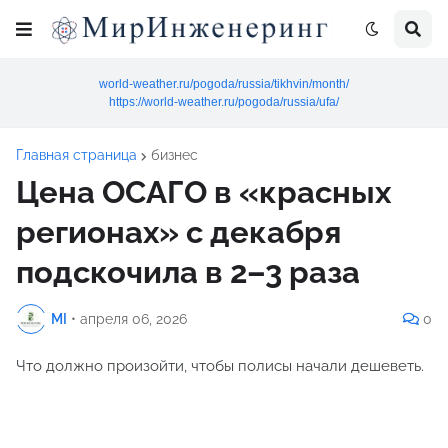
world-weather.ru/pogoda/russia/tikhvin/month/
https://world-weather.ru/pogoda/russia/ufa/
Главная страница
бизнес
Цена ОСАГО в «красных
регионах» с декабря
подскочила в 2–3 раза
MI
•
апреля 06, 2026
0
Что должно произойти, чтобы полисы начали дешеветь.