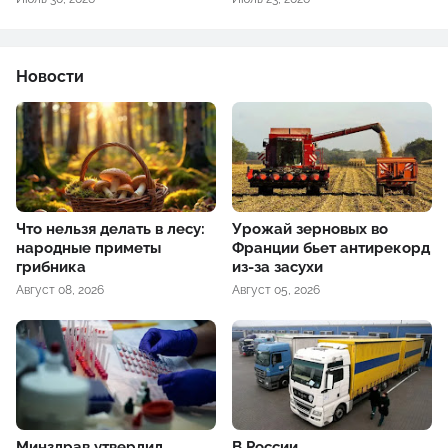
Новости
Что нельзя делать в лесу:
Урожай зерновых во
народные приметы
Франции бьет антирекорд
грибника
из-за засухи
Август 08, 2026
Август 05, 2026
Минздрав утвердил
В России