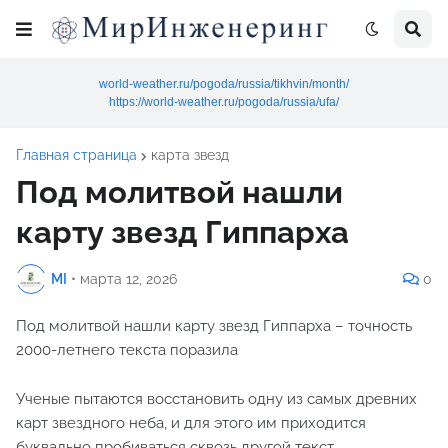
world-weather.ru/pogoda/russia/tikhvin/month/
https://world-weather.ru/pogoda/russia/ufa/
Главная страница
карта звезд
Под молитвой нашли
карту звезд Гиппарха
MI
•
марта 12, 2026
0
Под молитвой нашли карту звезд Гиппарха – точность
2000-летнего текста поразила
Ученые пытаются восстановить одну из самых древних
карт звездного неба, и для этого им приходится
буквально пробиваться сквозь другой текст.