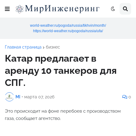
world-weather.ru/pogoda/russia/tikhvin/month/
https://world-weather.ru/pogoda/russia/ufa/
Главная страница
бизнес
Катар предлагает в
аренду 10 танкеров для
СПГ.
MI
•
марта 07, 2026
0
Это происходит на фоне перебоев с производством
газа, сообщает агентство.