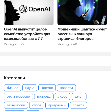
OpenAI выпустит целое
Мошенники шантажируют
семейство устройств для
россиян, клонируя
взаимодействия с ИИ
страницы блогеров
Июль 30, 2026
Июль 23, 2026
Категории.
бизнес
наука
космос
новости
это интересно
природа
видео
закон
технологии
спорт
программы
советы