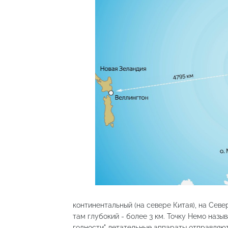
континентальный (на севере Китая), на Сев
там глубокий - более 3 км. Точку Немо наз
годности" летательные аппараты отправляют