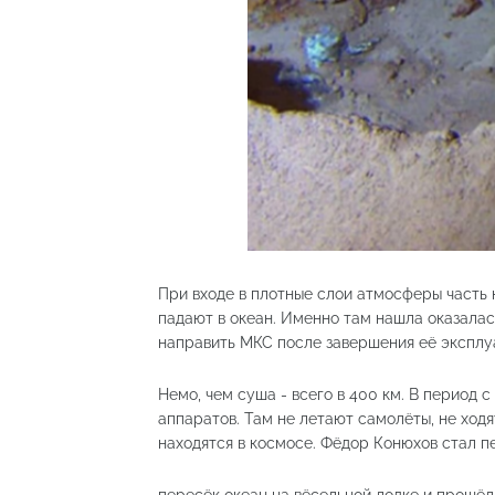
При входе в плотные слои атмосферы часть 
падают в океан. Именно там нашла оказалас
направить МКС после завершения её эксплуа
Немо, чем суша - всего в 400 км. В период с
аппаратов. Там не летают самолёты, не ход
находятся в космосе. Фёдор Конюхов стал п
пересёк океан на вёсельной лодке и прошёл