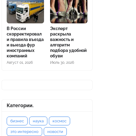
В России
Эксперт
скорректировал
раскрыла
и правила въезда
важность и
и выезда фур
алгоритм
иностранных
подбора удобной
компаний
обуви
Август 01, 2026
Июль 30, 2026
Категории.
бизнес
наука
космос
это интересно
новости