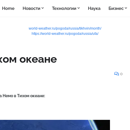
Home
Новости
Технологии
Наука
Бизнес
world-weather.ru/pogoda/russia/tikhvin/month/
https://world-weather.ru/pogoda/russia/ufa/
хом океане
0
 Немо в Тихом океане: