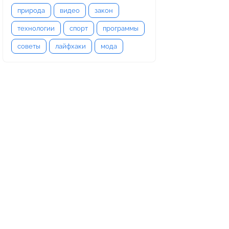
природа
видео
закон
технологии
спорт
программы
советы
лайфхаки
мода