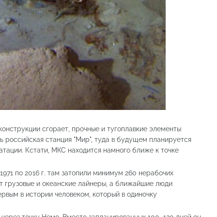
конструкции сгорает, прочные и тугоплавкие элементы
ь российская станция "Мир", туда в будущем планируется
тации. Кстати, МКС находится намного ближе к точке
 1971 по 2016 г. там затопили минимум 260 нерабочих
ят грузовые и океанские лайнеры, а ближайшие люди
ервым в истории человеком, который в одиночку
 через точку Немо. Вместо запланированных 100–120 дней он