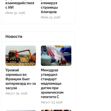
взаимодействия
клонируя
с ИИ
страницы
блогеров
Июль 30, 2026
Июль 23, 2026
Новости
Урожай
Минздрав
зерновых во
утвердил
Франции бьет
стандарт
антирекорд из-за
медпомощи
засухи
детям при
хроническом
Август 05, 2026
гепатите С
Август 03, 2026