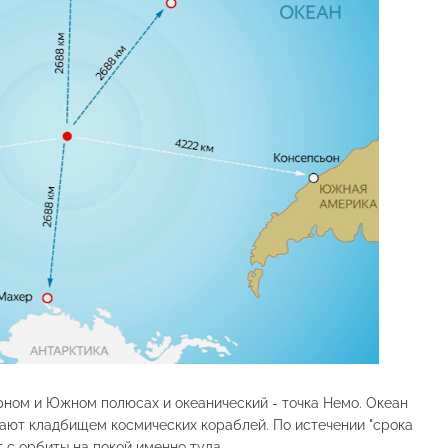
ерном и Южном полюсах и океанический - точка Немо. Океан
ывают кладбищем космических кораблей. По истечении "срока
 с орбиты на покой именно туда.