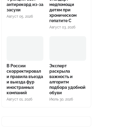
антирекорд из-за
медпомощи
засухи
детям при
хроническом
Август 05, 2026
гепатите С
Август 03, 2026
В России
Эксперт
скорректировал
раскрыла
и правила въезда
важность и
и выезда фур
алгоритм
иностранных
подбора удобной
компаний
обуви
Август 01, 2026
Июль 30, 2026