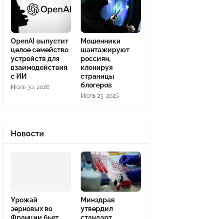
OpenAI выпустит
Мошенники
целое семейство
шантажируют
устройств для
россиян,
взаимодействия
клонируя
с ИИ
страницы
блогеров
Июль 30, 2026
Июль 23, 2026
Новости
Урожай
Минздрав
зерновых во
утвердил
Франции бьет
стандарт