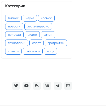
Категории.
бизнес
наука
космос
новости
это интересно
природа
видео
закон
технологии
спорт
программы
советы
лайфхаки
мода