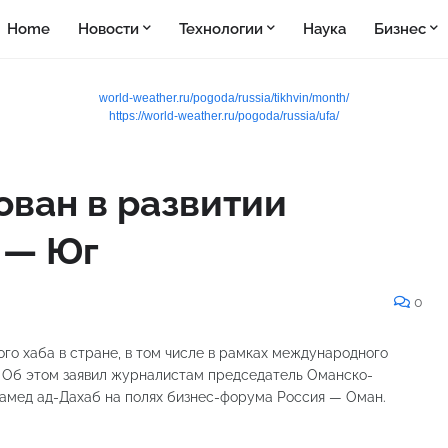
Home
Новости
Технологии
Наука
Бизнес
world-weather.ru/pogoda/russia/tikhvin/month/
https://world-weather.ru/pogoda/russia/ufa/
ован в развитии
 — Юг
0
го хаба в стране, в том числе в рамках международного
 Об этом заявил журналистам председатель Оманско-
Хамед ад-Дахаб на полях бизнес-форума Россия — Оман.