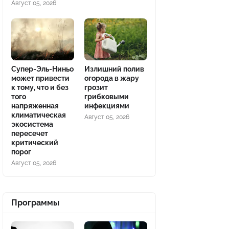
Август 05, 2026
Супер-Эль-Ниньо
Излишний полив
может привести
огорода в жару
к тому, что и без
грозит
того
грибковыми
напряженная
инфекциями
климатическая
Август 05, 2026
экосистема
пересечет
критический
порог
Август 05, 2026
Программы