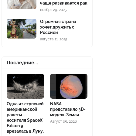
чаще развивается рак
ноября 29, 2025
Огромная страна
хочет дружить с
Россией
августа 11, 2025
Последние...
Одна из ступеней
NASA
американской
представило 3D-
ракеты -
модель Земли
носителя SpaceX
Август 05, 2026
Falcon 9
врезалась в Луну.