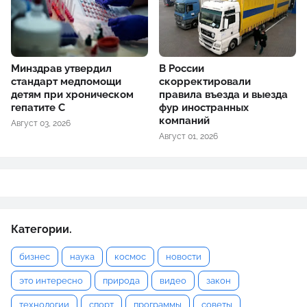
Минздрав утвердил
В России
стандарт медпомощи
скорректировали
детям при хроническом
правила въезда и выезда
гепатите С
фур иностранных
компаний
Август 03, 2026
Август 01, 2026
Категории.
бизнес
наука
космос
новости
это интересно
природа
видео
закон
технологии
спорт
программы
советы