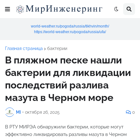
world-weather.ru/pogoda/russia/tikhvin/month/
https://world-weather.ru/pogoda/russia/ufa/
Главная страница
бактерии
В пляжном песке нашли
бактерии для ликвидации
последствий разлива
мазута в Черном море
MI
•
октября 26, 2025
0
В РТУ МИРЭА обнаружили бактерии, которые могут
эффективно ликвидировать разливы мазута в Черном