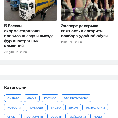
В России
Эксперт раскрыла
скорректировали
важность и алгоритм
правила въезда и выезда
подбора удобной обуви
фур иностранных
Июль 30, 2026
компаний
Август 01, 2026
Категории.
бизнес
наука
космос
это интересно
новости
природа
видео
закон
технологии
спорт
программы
советы
лайфхаки
мода