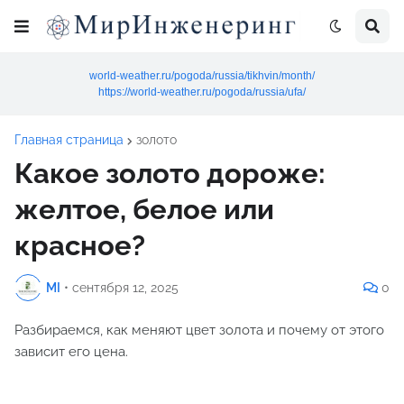
world-weather.ru/pogoda/russia/tikhvin/month/
https://world-weather.ru/pogoda/russia/ufa/
Главная страница
золото
Какое золото дороже:
желтое, белое или
красное?
MI
•
сентября 12, 2025
0
Разбираемся, как меняют цвет золота и почему от этого
зависит его цена.