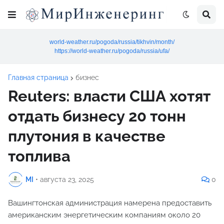
world-weather.ru/pogoda/russia/tikhvin/month/
https://world-weather.ru/pogoda/russia/ufa/
Главная страница
бизнес
Reuters: власти США хотят
отдать бизнесу 20 тонн
плутония в качестве
топлива
MI
•
августа 23, 2025
0
Вашингтонская администрация намерена предоставить
американским энергетическим компаниям около 20