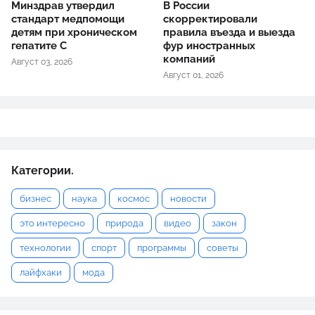
Минздрав утвердил
В России
стандарт медпомощи
скорректировали
детям при хроническом
правила въезда и выезда
гепатите С
фур иностранных
компаний
Август 03, 2026
Август 01, 2026
Категории.
бизнес
наука
космос
новости
это интересно
природа
видео
закон
технологии
спорт
программы
советы
лайфхаки
мода