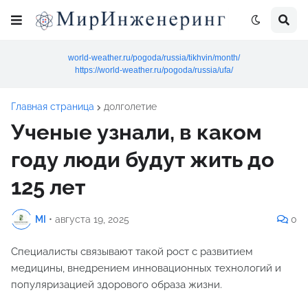
world-weather.ru/pogoda/russia/tikhvin/month/
https://world-weather.ru/pogoda/russia/ufa/
Главная страница
долголетие
Ученые узнали, в каком
году люди будут жить до
125 лет
MI
•
августа 19, 2025
0
Специалисты связывают такой рост с развитием
медицины, внедрением инновационных технологий и
популяризацией здорового образа жизни.