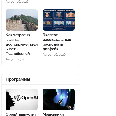
Август 06, 2026
Как устроена
Эксперт
главная
рассказала, как
достопримечател
распознать
ьность
дипфейк
Поднебесной
Август 06, 2026
Август 06, 2026
Программы
OpenAI выпустит
Мошенники