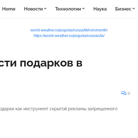
Home
Новости
Технологии
Наука
Бизнес
world-weather.ru/pogoda/russia/tikhvin/month/
https://world-weather.ru/pogoda/russia/ufa/
сти подарков в
0
подарки как инструмент скрытой рекламы запрещенного