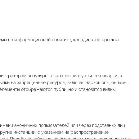
умы по информационной политике, координатор проекта
нистраторам популярных каналов виртуальные подарки, в
ылки на запрещенные ресурсы, включая наркошопы, онлайн-
 элементы отображаются публично и становятся видны
 имени анонимных пользователей или через подставных лиц
ругие инстанции, с указанием на распространение
нал. Подобные действия, по его словам, могут расцениваться