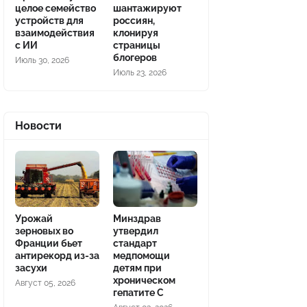
целое семейство
шантажируют
устройств для
россиян,
взаимодействия
клонируя
с ИИ
страницы
блогеров
Июль 30, 2026
Июль 23, 2026
Новости
Урожай
Минздрав
зерновых во
утвердил
Франции бьет
стандарт
антирекорд из-за
медпомощи
засухи
детям при
хроническом
Август 05, 2026
гепатите С