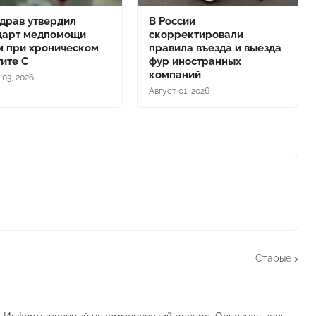
драв утвердил
В России
дарт медпомощи
скорректировали
м при хроническом
правила въезда и выезда
тите С
фур иностранных
компаний
 03, 2026
Август 01, 2026
Старые