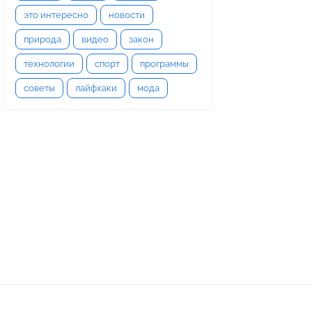
это интересно
новости
природа
видео
закон
технологии
спорт
программы
советы
лайфхаки
мода