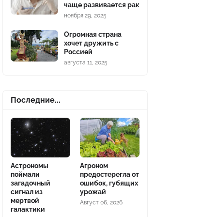
чаще развивается рак
ноября 29, 2025
Огромная страна
хочет дружить с
Россией
августа 11, 2025
Последние...
Астрономы
Агроном
поймали
предостерегла от
загадочный
ошибок, губящих
сигнал из
урожай
мертвой
Август 06, 2026
галактики