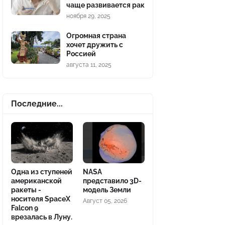
чаще развивается рак
ноября 29, 2025
Огромная страна
хочет дружить с
Россией
августа 11, 2025
Последние...
Одна из ступеней
NASA
американской
представило 3D-
ракеты -
модель Земли
носителя SpaceX
Август 05, 2026
Falcon 9
врезалась в Луну.