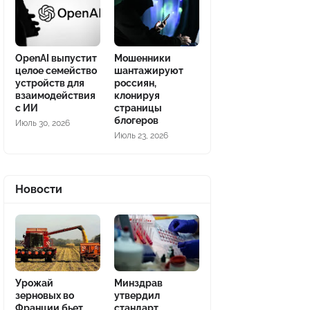
OpenAI выпустит
Мошенники
целое семейство
шантажируют
устройств для
россиян,
взаимодействия
клонируя
с ИИ
страницы
блогеров
Июль 30, 2026
Июль 23, 2026
Новости
Урожай
Минздрав
зерновых во
утвердил
Франции бьет
стандарт