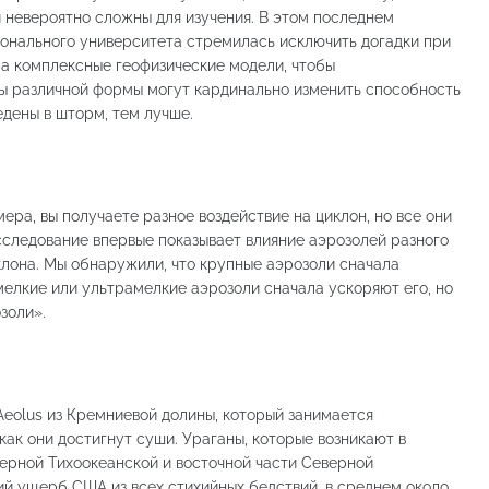
 невероятно сложны для изучения. В этом последнем
онального университета стремилась исключить догадки при
ла комплексные геофизические модели, чтобы
ы различной формы могут кардинально изменить способность
едены в шторм, тем лучше.
ера, вы получаете разное воздействие на циклон, но все они
сследование впервые показывает влияние аэрозолей разного
лона. Мы обнаружили, что крупные аэрозоли сначала
 мелкие или ультрамелкие аэрозоли сначала ускоряют его, но
золи».
eolus из Кремниевой долины, который занимается
как они достигнут суши. Ураганы, которые возникают в
ерной Тихоокеанской и восточной части Северной
ий ущерб США из всех стихийных бедствий, в среднем около