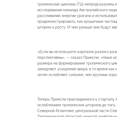
тропические циклоны (ТЦ) непредсказуемы и
исследовании команда Австралийского наци
рассеивании энергии урагана и использова
продемонстрировать, как крошечные частиц
шторма к росту. И чем раньше они будут вв
«Если вы используете аэрозоли разного разм
перспективны», — сказал Принсли. «Наше и
размера на формирование тропического цик
замедляют ускорение вихря, в то время как
затем ослабляют сильнее, чем крупные аэро
Теперь Принсли присоединился к стартапу A
ослаблением тропических штормов до того, 
Северной Атлантике, центральной части Сев
Тихоокеанской областей, наносят наибольш