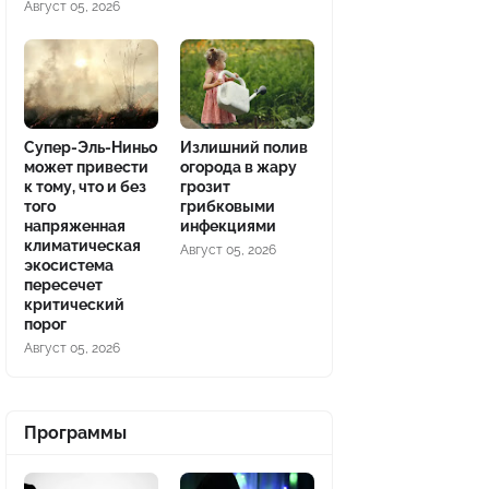
Август 05, 2026
Супер-Эль-Ниньо
Излишний полив
может привести
огорода в жару
к тому, что и без
грозит
того
грибковыми
напряженная
инфекциями
климатическая
Август 05, 2026
экосистема
пересечет
критический
порог
Август 05, 2026
Программы