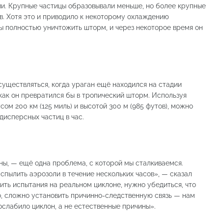
и. Крупные частицы образовывали меньше, но более крупные
ов. Хотя это и приводило к некоторому охлаждению
бы полностью уничтожить шторм, и через некоторое время он
уществляться, когда ураган ещё находился на стадии
 как он превратился бы в тропический шторм. Используя
ом 200 км (125 миль) и высотой 300 м (985 футов), можно
дисперсных частиц в час.
жны, — ещё одна проблема, с которой мы сталкиваемся.
спылить аэрозоли в течение нескольких часов», — сказал
ить испытания на реальном циклоне, нужно убедиться, что
о, сложно установить причинно-следственную связь — нам
ослабило циклон, а не естественные причины».