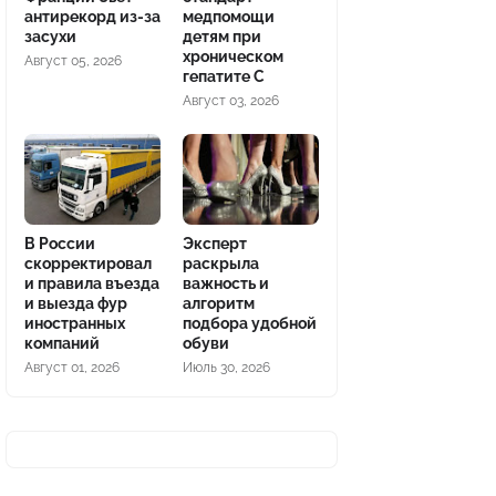
антирекорд из-за
медпомощи
засухи
детям при
хроническом
Август 05, 2026
гепатите С
Август 03, 2026
В России
Эксперт
скорректировал
раскрыла
и правила въезда
важность и
и выезда фур
алгоритм
иностранных
подбора удобной
компаний
обуви
Август 01, 2026
Июль 30, 2026