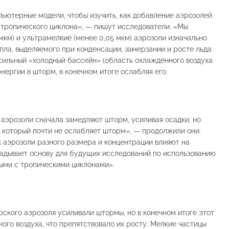
ьютерные модели, чтобы изучить, как добавление аэрозолей
 тропического циклона», — пишут исследователи. «Мы
мкм) и ультрамелкие (менее 0,05 мкм) аэрозоли изначально
пла, выделяемого при конденсации, замерзании и росте льда
 сильный «холодный бассейн» (область охлаждённого воздуха
нергии в шторм, в конечном итоге ослабляя его.
) аэрозоли сначала замедляют шторм, усиливая осадки, но
 который почти не ослабляет шторм», — продолжили они.
к аэрозоли разного размера и концентрации влияют на
ладывает основу для будущих исследований по использованию
ными с тропическими циклонами».
рского аэрозоля усиливали штормы, но в конечном итоге этот
ого воздуха, что препятствовало их росту. Мелкие частицы