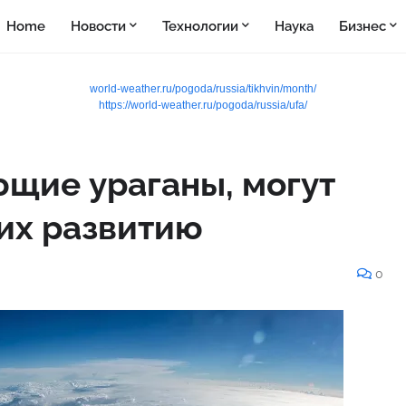
Home
Новости
Технологии
Наука
Бизнес
world-weather.ru/pogoda/russia/tikhvin/month/
https://world-weather.ru/pogoda/russia/ufa/
ющие ураганы, могут
 их развитию
0