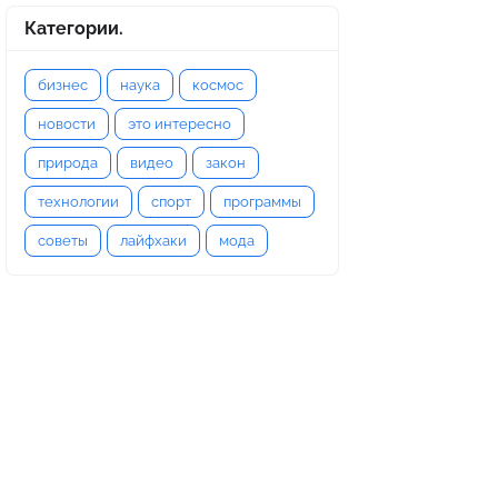
Категории.
бизнес
наука
космос
новости
это интересно
природа
видео
закон
технологии
спорт
программы
советы
лайфхаки
мода