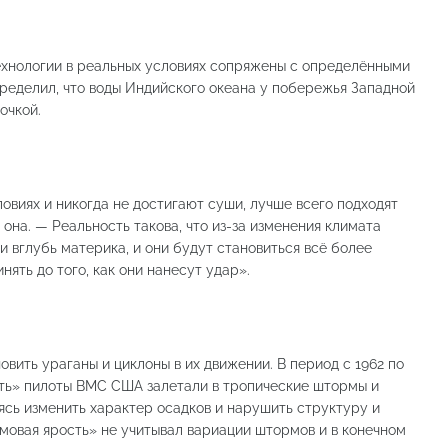
технологии в реальных условиях сопряжены с определёнными
ределил, что воды Индийского океана у побережья Западной
очкой.
овиях и никогда не достигают суши, лучше всего подходят
она. — Реальность такова, что из-за изменения климата
и вглубь материка, и они будут становиться всё более
ять до того, как они нанесут удар».
вить ураганы и циклоны в их движении. В период с 1962 по
сть» пилоты ВМС США залетали в тропические штормы и
ясь изменить характер осадков и нарушить структуру и
мовая ярость» не учитывал вариации штормов и в конечном