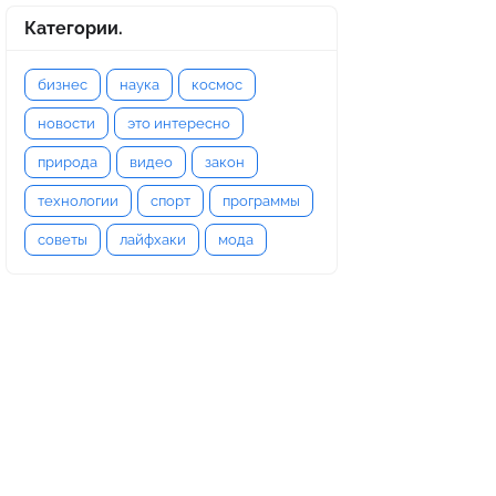
Категории.
бизнес
наука
космос
новости
это интересно
природа
видео
закон
технологии
спорт
программы
советы
лайфхаки
мода