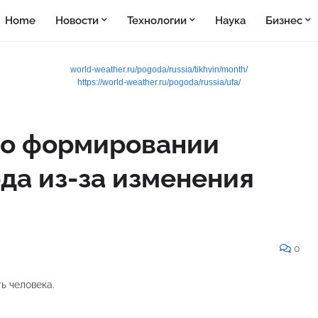
Home
Новости
Технологии
Наука
Бизнес
world-weather.ru/pogoda/russia/tikhvin/month/
https://world-weather.ru/pogoda/russia/ufa/
 о формировании
да из-за изменения
0
ь человека.