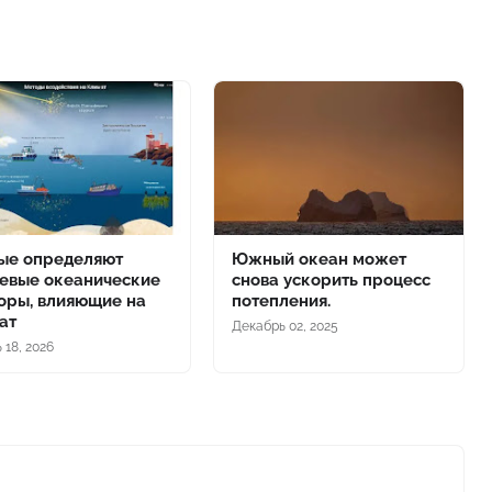
ые определяют
Южный океан может
евые океанические
снова ускорить процесс
оры, влияющие на
потепления.
ат
Декабрь 02, 2025
 18, 2026