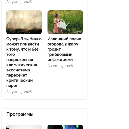
Август 05, 2026
Супер-Эль-Ниньо
Излишний полив
может привести
огорода в жару
к тому, что и без
грозит
того
грибковыми
напряженная
инфекциями
климатическая
Август 05, 2026
экосистема
пересечет
критический
порог
Август 05, 2026
Программы