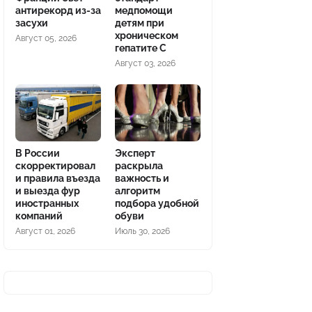
антирекорд из-за
медпомощи
засухи
детям при
хроническом
Август 05, 2026
гепатите С
Август 03, 2026
В России
Эксперт
скорректировал
раскрыла
и правила въезда
важность и
и выезда фур
алгоритм
иностранных
подбора удобной
компаний
обуви
Август 01, 2026
Июль 30, 2026