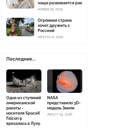
чаще развивается рак
ноября 29, 2025
Огромная страна
хочет дружить с
Россией
августа 11, 2025
Последние...
Одна из ступеней
NASA
американской
представило 3D-
ракеты -
модель Земли
носителя SpaceX
Август 05, 2026
Falcon 9
врезалась в Луну.