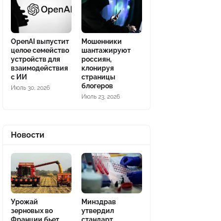
OpenAI выпустит
Мошенники
целое семейство
шантажируют
устройств для
россиян,
взаимодействия
клонируя
с ИИ
страницы
блогеров
Июль 30, 2026
Июль 23, 2026
Новости
Урожай
Минздрав
зерновых во
утвердил
Франции бьет
стандарт