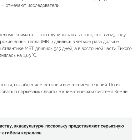
, — отмечают исследователи.
ломе климата — это случилось из-за того, что в 2023 году
рские волны тепла (МВТ) длились в четыре раза дольше
 Атлантике МВТ длились 525 дней, а в восточной части Тихого
ялась на 1,63 °C.
ости, ослаблением ветров и изменением течений. По их
ровать о серьезных сдвигах в климатической системе Земли.
ству, аквакультуре, поскольку представляют серьезную
 к гибели кораллов.