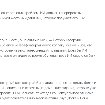
 новые решения проблем, ИИ должен генерировать
аничен жёсткими данными, которые получает его LLM.
собенность, а не ошибка ИИ», — Сохроб Казерунян,
e Science. «Перефразируя моего коллегу, скажу: «Всё, что
которые из этих галлюцинаций правдивы». Если бы ИИ
которые он видел во время обучения, весь ИИ сводился бы к
ютерный код, который был написан ранее, находить белки и
ны и описаны, и отвечать на домашние задания, которые уже
просить LLM написать текст для концептуального альбома,
будут сочетаться лирические стили Снуп Догга и Боба