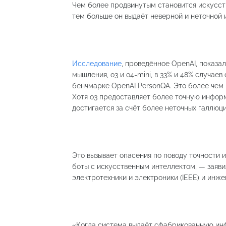
Чем более продвинутым становится искусств
тем больше он выдаёт неверной и неточной
Исследование
, проведённое OpenAI, показа
мышления, o3 и o4-mini, в 33% и 48% случае
бенчмарке OpenAI PersonQA. Это более чем 
Хотя o3 предоставляет более точную информ
достигается за счёт более неточных галлюц
Это вызывает опасения по поводу точности и
боты с искусственным интеллектом, — заяв
электротехники и электроники (IEEE) и инж
«Когда система выдаёт сфабрикованную ин