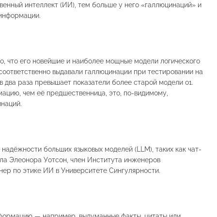
енный интеллект (ИИ), тем больше у него «галлюцинаций» и
 информации.
ло, что его новейшие и наиболее мощные модели логического
в соответственно выдавали галлюцинации при тестировании на
в два раза превышает показатели более старой модели o1.
ацию, чем её предшественница, это, по-видимому,
инаций.
 надёжности больших языковых моделей (LLM), таких как чат-
ила Элеонора Уотсон, член Института инженеров
енер по этике ИИ в Университете Сингулярности.
формацию — например, выдуманные факты, цитаты или