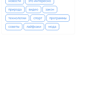
новости
это интересно
природа
видео
закон
технологии
спорт
программы
советы
лайфхаки
мода