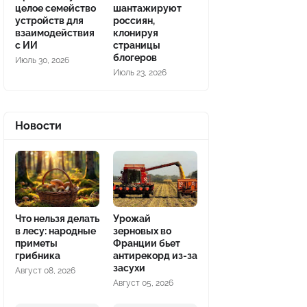
целое семейство
шантажируют
устройств для
россиян,
взаимодействия
клонируя
с ИИ
страницы
блогеров
Июль 30, 2026
Июль 23, 2026
Новости
Что нельзя делать
Урожай
в лесу: народные
зерновых во
приметы
Франции бьет
грибника
антирекорд из-за
засухи
Август 08, 2026
Август 05, 2026