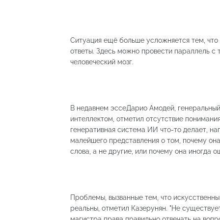
Ситуация ещё больше усложняется тем, что 
ответы. Здесь можно провести параллель с т
человеческий мозг.
В недавнем эссеДарио Амодей, генеральный
интеллектом, отметил отсутствие понимания
генеративная система ИИ что-то делает, н
малейшего представления о том, почему он
слова, а не другие, или почему она иногда 
Проблемы, вызванные тем, что искусственн
реальны, отметил Казерунян. "Не существуе
магистра права правильно отвечать на вопр