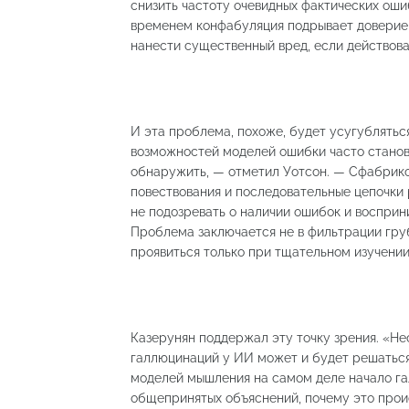
снизить частоту очевидных фактических оши
временем конфабуляция подрывает доверие
нанести существенный вред, если действова
И эта проблема, похоже, будет усугублятьс
возможностей моделей ошибки часто станов
обнаружить, — отметил Уотсон. — Сфабрико
повествования и последовательные цепочки 
не подозревать о наличии ошибок и восприни
Проблема заключается не в фильтрации груб
проявиться только при тщательном изучении
Казерунян поддержал эту точку зрения. «Н
галлюцинаций у ИИ может и будет решаться
моделей мышления на самом деле начало гал
общепринятых объяснений, почему это проис