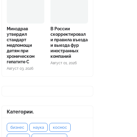
Минздрав
В России
утвердил
скорректировал
стандарт
и правила въезда
медпомощи
и выезда фур
детям при
иностранных
хроническом
компаний
гепатите С
Август 01, 2026
Август 03, 2026
Категории.
бизнес
наука
космос