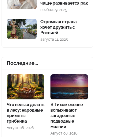
чаще развивается рак
ноября 29, 2025
Огромная страна
хочет дружить с
Россией
августа 11, 2025
Последние...
Что нельзя делать
В Тихом океане
в лесу: народные
вспыхивают
приметы
загадочные
грибника
подводные
молнии
Август 08, 2026
Август 08, 2026