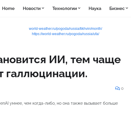
Home
Новости
Технологии
Наука
Бизнес
world-weather.ru/pogoda/russia/tikhvin/month/
https://world-weather.ru/pogoda/russia/ufa/
ановится ИИ, тем чаще
т галлюцинации.
0
nAI умнее, чем когда-либо, но она также вызывает больше