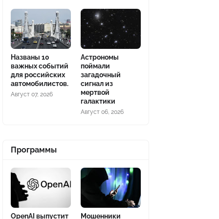
Названы 10
Астрономы
важных событий
поймали
для российских
загадочный
автомобилистов.
сигнал из
мертвой
Август 07, 2026
галактики
Август 06, 2026
Программы
OpenAI выпустит
Мошенники