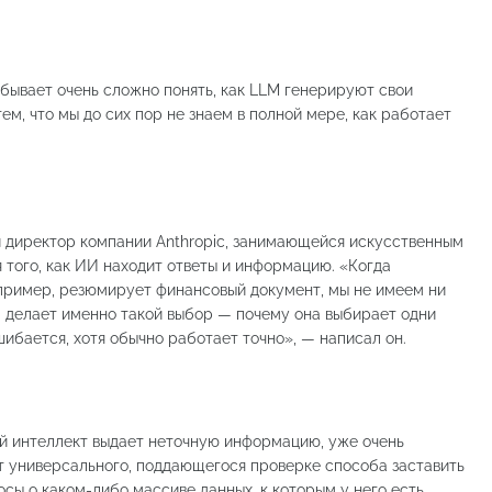
бывает очень сложно понять, как LLM генерируют свои
ем, что мы до сих пор не знаем в полной мере, как работает
 директор компании Anthropic, занимающейся искусственным
 того, как ИИ находит ответы и информацию. «Когда
апример, резюмирует финансовый документ, мы не имеем ни
а делает именно такой выбор — почему она выбирает одни
ошибается, хотя обычно работает точно», — написал он.
ый интеллект выдает неточную информацию, уже очень
т универсального, поддающегося проверке способа заставить
осы о каком-либо массиве данных, к которым у него есть