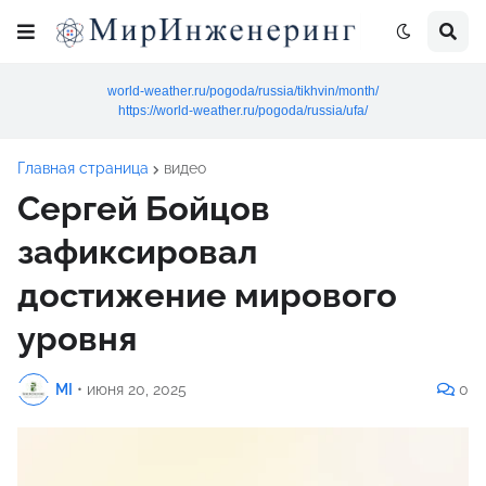
world-weather.ru/pogoda/russia/tikhvin/month/
https://world-weather.ru/pogoda/russia/ufa/
Главная страница
видео
Сергей Бойцов
зафиксировал
достижение мирового
уровня
MI
•
июня 20, 2025
0