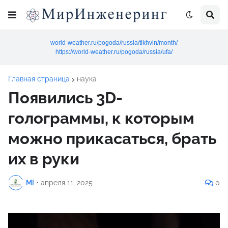
world-weather.ru/pogoda/russia/tikhvin/month/
https://world-weather.ru/pogoda/russia/ufa/
Главная страница
наука
Появились 3D-
голограммы, к которым
можно прикасаться, брать
их в руки
MI
•
апреля 11, 2025
0