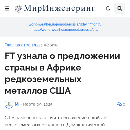
world-weather.ru/pogoda/russia/tikhvin/month/
https://world-weather.ru/pogoda/russia/ufa/
Главная страница
Африка
FT узнала о предложении
страны в Африке
редкоземельных
металлов США
MI
•
марта 09, 2025
0
США намерены заключить соглашение о добыче
редкоземельных металлов в Демократической