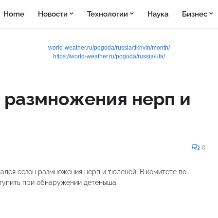
Home
Новости
Технологии
Наука
Бизнес
world-weather.ru/pogoda/russia/tikhvin/month/
https://world-weather.ru/pogoda/russia/ufa/
н размножения нерп и
0
ался сезон размножения нерп и тюленей. В комитете по
ступить при обнаружении детеныша.