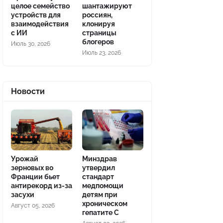
целое семейство
шантажируют
устройств для
россиян,
взаимодействия
клонируя
с ИИ
страницы
блогеров
Июль 30, 2026
Июль 23, 2026
Новости
Урожай
Минздрав
зерновых во
утвердил
Франции бьет
стандарт
антирекорд из-за
медпомощи
засухи
детям при
хроническом
Август 05, 2026
гепатите С