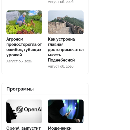
Август 06, 2026
Агроном
Как устроена
предостерегла от
главная
ошибок, губящих
достопримечател
урожай
ьность
Поднебесной
Август 06, 2026
Август 06, 2026
Программы
OpenAI выпустит
Мошенники