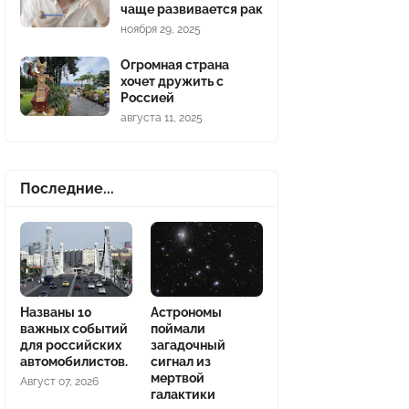
чаще развивается рак
ноября 29, 2025
Огромная страна
хочет дружить с
Россией
августа 11, 2025
Последние...
Названы 10
Астрономы
важных событий
поймали
для российских
загадочный
автомобилистов.
сигнал из
мертвой
Август 07, 2026
галактики