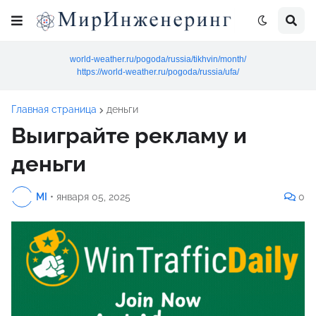
world-weather.ru/pogoda/russia/tikhvin/month/
https://world-weather.ru/pogoda/russia/ufa/
Главная страница
деньги
Выиграйте рекламу и
деньги
MI
•
января 05, 2025
0