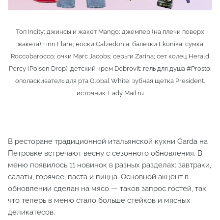
Топ Incity; джинсы и жакет Mango; джемпер (на плечи поверх
жакета) Finn Flare; носки Calzedonia; балетки Ekonika; сумка
Roccobarocco; очки Marc Jacobs; серьги Zarina; сет колец Herald
Percy (Poison Drop); детский крем Dobrovit; гель для душа #Prosto;
ополаскиватель для рта Global White; зубная щетка President.
источник: Lady Mail.ru
В ресторане традиционной итальянской кухни Garda на
Петровке встречают весну с сезонного обновления. В
меню появилось 11 новинок в разных разделах: завтраки,
салаты, горячее, паста и пицца. Основной акцент в
обновлении сделан на мясо — таков запрос гостей, так
что теперь в меню стало больше стейков и мясных
деликатесов.