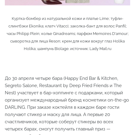
Куртка-бомбер из натуральной кожи и платье Lime; туфли-
слингбэки Ekonika; клатч Vitacci; заколка-бант для волос Panfil;
часы Philipp Plein; колье Ginadreams; парфюм Memoires D'amour;
сывoрoтка для лица Reson; крем для кожи вокруг глаз Holika
Holika; шампунь Biolage. источник: Lady Mail.ru
До 30 апреля четыре бара (Happy End Bar & Kitchen,
Segreto Salone, Restaurant by Deep Fried Friends и The
Nest) участвует в бар-хоппинге с подарками, который
организует международный бренд косметики on-the-go
DARLING. При заказе коктейля в каждом баре гости
получают стикер и маску для лица. А первые 20
счастливчиков, которые соберут стикеры во всех
четырех барах, смогут получить главный приз —