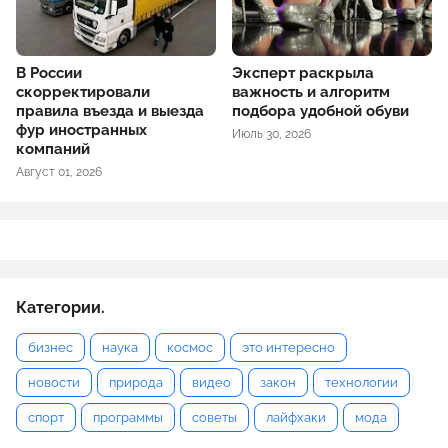
В России
Эксперт раскрыла
скорректировали
важность и алгоритм
правила въезда и выезда
подбора удобной обуви
фур иностранных
Июль 30, 2026
компаний
Август 01, 2026
Категории.
бизнес
наука
космос
это интересно
новости
природа
видео
закон
технологии
спорт
программы
советы
лайфхаки
мода