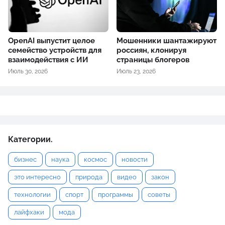
OpenAI выпустит целое
Мошенники шантажируют
семейство устройств для
россиян, клонируя
взаимодействия с ИИ
страницы блогеров
Июль 30, 2026
Июль 23, 2026
Категории.
бизнес
наука
космос
новости
это интересно
природа
видео
закон
технологии
спорт
программы
советы
лайфхаки
мода