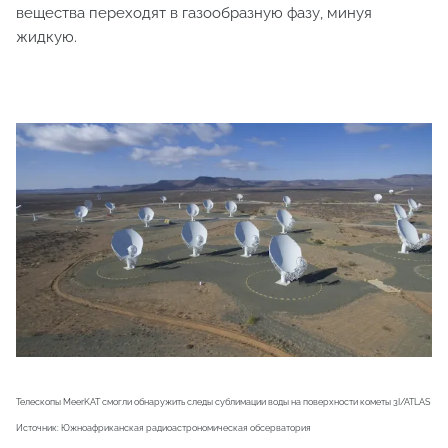
вещества переходят в газообразную фазу, минуя
жидкую.
Телескопы MeerKAT смогли обнаружить следы сублимации воды на поверхности кометы 3I/ATLAS
Источник: Южноафриканская радиоастрономическая обсерватория