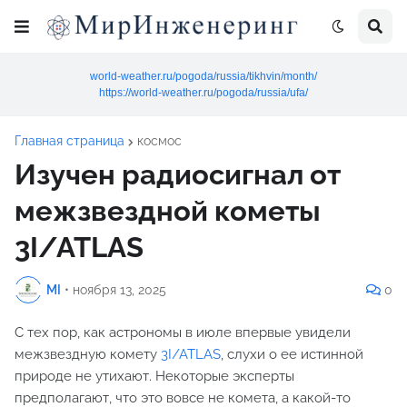
world-weather.ru/pogoda/russia/tikhvin/month/
https://world-weather.ru/pogoda/russia/ufa/
Главная страница
космос
Изучен радиосигнал от
межзвездной кометы
3I/ATLAS
MI
•
ноября 13, 2025
0
С тех пор, как астрономы в июле впервые увидели
межзвездную комету
3I/ATLAS
, слухи о ее истинной
природе не утихают. Некоторые эксперты
предполагают, что это вовсе не комета, а какой-то