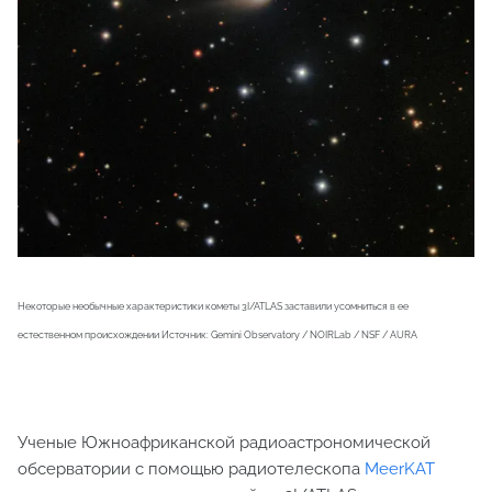
Некоторые необычные характеристики кометы 3I/ATLAS заставили усомниться в ее
естественном происхождении Источник: Gemini Observatory / NOIRLab / NSF / AURA
Ученые Южноафриканской радиоастрономической
обсерватории с помощью радиотелескопа
MeerKAT