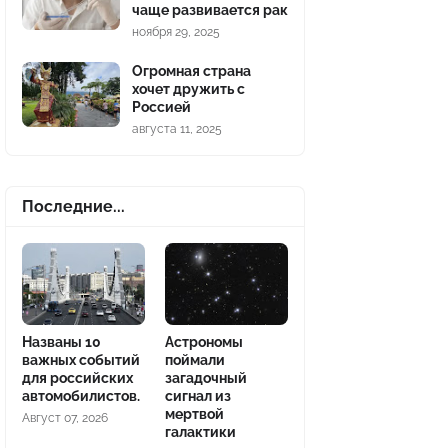
чаще развивается рак
ноября 29, 2025
Огромная страна
хочет дружить с
Россией
августа 11, 2025
Последние...
Названы 10
Астрономы
важных событий
поймали
для российских
загадочный
автомобилистов.
сигнал из
мертвой
Август 07, 2026
галактики