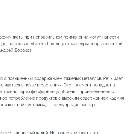
рохимикаты при неправильном применении могут нанести
де, рассказал «Газете.Ru» доцент кафедры неорганической
Андрей Дорохов.
я с повышенным содержанием тяжелых металлов. Речь идет
ливаться в почве и растениях. Этот элемент попадает в
ственно через фосфорные удобрения, произведенные с
ьное потребление продуктов с высоким содержанием кадмия
ек и костной системы», — предупредил эксперт.
ется хлористый калий. Но важно учитывать, что