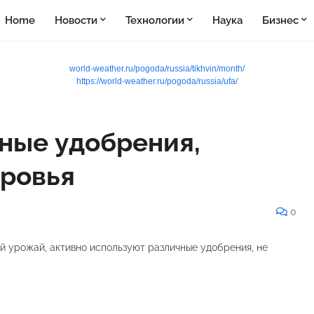
Home
Новости
Технологии
Наука
Бизнес
world-weather.ru/pogoda/russia/tikhvin/month/
https://world-weather.ru/pogoda/russia/ufa/
ные удобрения,
оровья
0
й урожай, активно используют различные удобрения, не