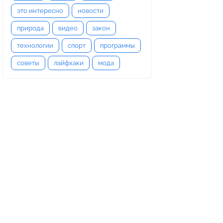
это интересно
новости
природа
видео
закон
технологии
спорт
программы
советы
лайфхаки
мода