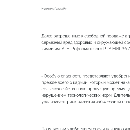
Источник: Газета.Ру
Даже разрешенные к свободной продаже аг
серьезный вред здоровью и окружающей сре
химии им. А. Н. Реформатского РТУ МИРЭА 
«Особую опасность представляют удобрени
прежде всего о кадмии, который может накап
сельскохозяйственную продукцию преимуще
нарушением технологических норм. Длител
увеличивает риск развития заболеваний поч
Популярным удобрением среди дачников явля