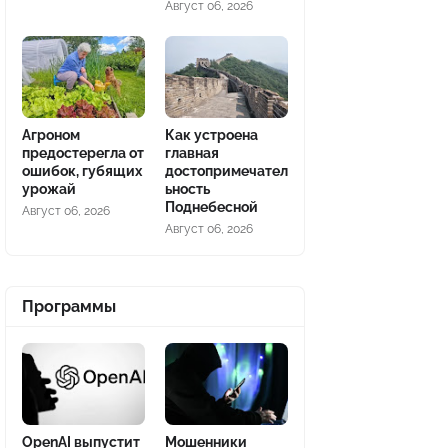
Август 06, 2026
Агроном
Как устроена
предостерегла от
главная
ошибок, губящих
достопримечател
урожай
ьность
Поднебесной
Август 06, 2026
Август 06, 2026
Программы
OpenAI выпустит
Мошенники