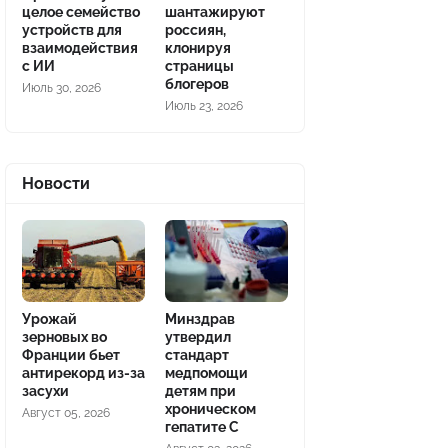
целое семейство
шантажируют
устройств для
россиян,
взаимодействия
клонируя
с ИИ
страницы
блогеров
Июль 30, 2026
Июль 23, 2026
Новости
Урожай
Минздрав
зерновых во
утвердил
Франции бьет
стандарт
антирекорд из-за
медпомощи
засухи
детям при
хроническом
Август 05, 2026
гепатите С